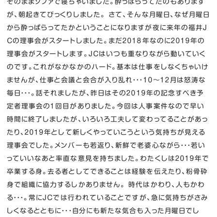
そのままソファで寝ちゃいました。酔っぱらってたのもあります
が、朝起きてびっくりしました。 さて、そんな月曜日、なぜ月曜日
から酔っぱらってたかということになりますが夜に来年の福井Ｊ
Ｃの理事会がスタートしました。まだ２０１８年なのに２０１９年の
理事会がスタートします。ＪＣはいつも重なりながら動いていく
のです。これがなかなかのハード。基本は仕事をしなくちゃいけ
ませんが、仕事と会議と会合が入り乱れ・・・１０～１２月は怒涛な
毎日・・・。話それましたが、昨日はその２０１９年の記念すべき予
定者理事会の１回目がありました。今回は人事案件なので早い
時間に終了しましたが、いろいろ工夫して変わってることがあっ
たり、２０１９年として新しくやっていこうという気持ちが見える
理事会でした。メンバーも若返り、新鮮で老婆心ながら・・・若い
っていいなあと率直な意見を持ちました。わたくしは２０１９年で
卒業する身。去る者としてできることは経験を伝えたり、粉骨砕
身で組織に協力するしかありません。 時代はかわり、人もかわ
る・・・。常にＪＣでは行われていることですが、急に気持ちがさみ
しくなるとともに・・・自分にも新たな気合も入った月曜日でし