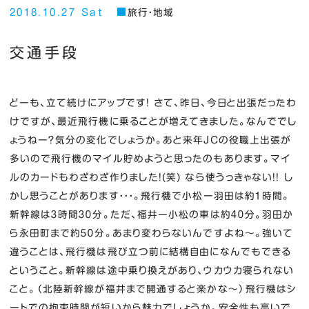
2018.10.27 Sat
旅行・地域
交通手段
どーも、立て続けにアップです！ さて、昨日、今日と出張だったわ
けですが、最近飛行機に乗ることが増えてきました。なんででし
ょうねー？気分の変化でしょうか。あと来年JCの役職上出張が
多いので飛行機のマイル貯めようと思ったのもあります。マイ
ルのカードもわざわざ作りました！(笑) なら使うっきゃない！！ し
かし思うことがあります・・・。飛行機で小松ー羽田は約１時間。
新幹線は３時間３０分。ただ、福井ー小松の車は約４０分。羽田か
ら永田町まで約５０分。あまり変わらないんですよね～。強いて
違うことは、飛行機は飛び立つ前に結構自由になんでもできる
ということ。新幹線は途中乗り換えがあり、ウカウカ寝られない
こと。（北陸新幹線が福井まで開通すると楽かな～）飛行機はシ
ートでの拘束時間が短いから魅力でしょうか。安全性も高いで