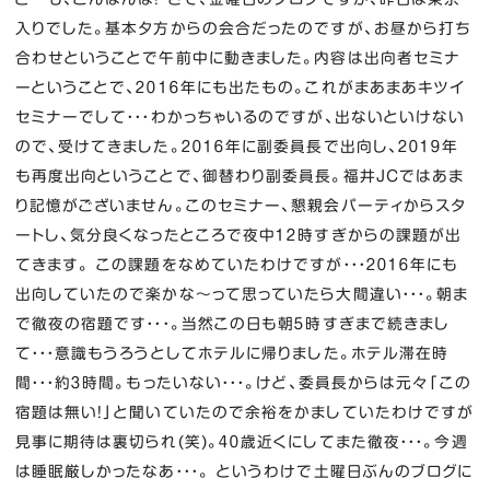
入りでした。基本夕方からの会合だったのですが、お昼から打ち
合わせということで午前中に動きました。内容は出向者セミナ
ーということで、２０１６年にも出たもの。これがまあまあキツイ
セミナーでして・・・わかっちゃいるのですが、出ないといけない
ので、受けてきました。２０１６年に副委員長で出向し、２０１９年
も再度出向ということで、御替わり副委員長。福井JCではあま
り記憶がございません。このセミナー、懇親会パーティからスタ
ートし、気分良くなったところで夜中１２時すぎからの課題が出
てきます。 この課題をなめていたわけですが・・・２０１６年にも
出向していたので楽かな～って思っていたら大間違い・・・。朝ま
で徹夜の宿題です・・・。当然この日も朝５時すぎまで続きまし
て・・・意識もうろうとしてホテルに帰りました。ホテル滞在時
間・・・約３時間。もったいない・・・。けど、委員長からは元々「この
宿題は無い！」と聞いていたので余裕をかましていたわけですが
見事に期待は裏切られ(笑)。４０歳近くにしてまた徹夜・・・。今週
は睡眠厳しかったなあ・・・。 というわけで土曜日ぶんのブログに