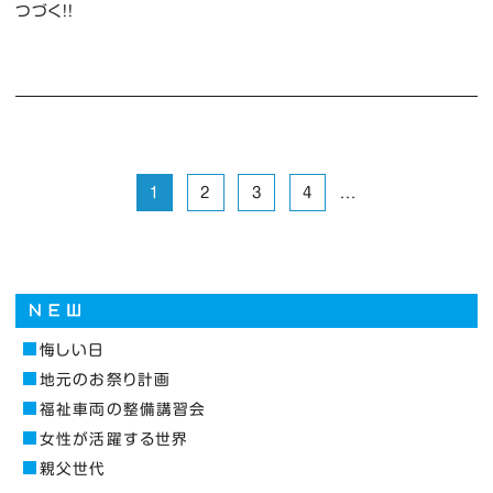
つづく！！
1
2
3
4
...
悔しい日
地元のお祭り計画
福祉車両の整備講習会
女性が活躍する世界
親父世代