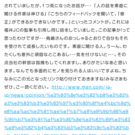
されていましたが、１つ気になったお話が・・・ 「人の話を素直に
聞ける作家は伸びる」「こちらのフィードバックを聞いて、「修
正」ができるかできないかです。」といったコメントが。これには
福井ＪＣの監事も引用し同じ話をしていました。この記事か！って
思ったわけですが・・・鳥嶋さんのおっしゃるとおりで自分もそれ
を受けれて成長したいものです。 素直に聞ける人。うーん、わ
たくしも意外と頑固なとこあるし・・・気を付けないと・・・。その
点当社の幹部は指摘もしてくれますし、ありがたいなあと思い
ます。なんでも多面的にモノを見られる人はいいですよね。ち
なみにこの元となったリンク貼り付けておきますね！みなさまも
ぜひ、ご一読ください。
http://www.msn.com/ja-
jp/news/opinion/%e3%80%8e%e3%82%b8%e3%83%
a3%e3%83%b3%e3%83%97%e3%80%8f%e4%bc%9d%
e8%aa%ac%e3%81%ae%e7%b7%a8%e9%9b%86%e9
%95%b7%e3%81%af%e3%80%8e%e3%83%89%e3%83
%a9%e3%82%b4%e3%83%b3%e3%83%9c%e3%83%b