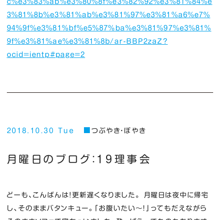
c%e3%83%ab%e3%80%8f%e3%82%92%e3%81%84%e
3%81%8b%e3%81%ab%e3%81%97%e3%81%a6%e7%
94%9f%e3%81%bf%e5%87%ba%e3%81%97%e3%81%
9f%e3%81%ae%e3%81%8b/ar-BBP2zaZ?
ocid=ientp#page=2
2018.10.30 Tue
つぶやき・ぼやき
月曜日のブログ：１９理事会
どーも、こんばんは！更新遅くなりました。 月曜日は夜中に帰宅
し、そのままバタンキュー。「お腹いたい～！」ってもだえながら