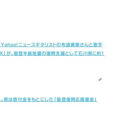
Yahoo!ニュース
ギタリストの布袋寅泰さんと歌手
ＥＸ」が、能登半島地震の復興支援として石川県に約１
た。県は寄付金をもとにした「能登復興応援基金」