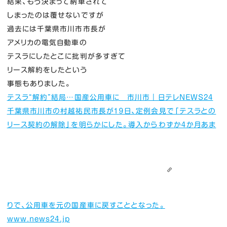
結果、もう決まって納車されて
しまったのは覆せないですが
過去には千葉県市川市市長が
アメリカの電気自動車の
テスラにしたとこに批判が多すぎて
リース解約をしたという
事態もありました。
テスラ“解約”結局…国産公用車に 市川市｜日テレNEWS24
千葉県市川市の村越祐民市長が１９日、定例会見で「テスラとの
リース契約の解除」を明らかにした。導入からわずか４か月あま
りで、公用車を元の国産車に戻すこととなった。
www.news24.jp