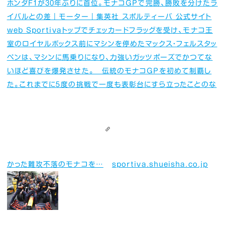
ホンダF1が30年ぶりに首位。モナコGPで完勝、勝敗を分けたラ
イバルとの差｜モーター｜集英社 スポルティーバ 公式サイト
web Sportiva
トップでチェッカードフラッグを受け、モナコ王
室のロイヤルボックス前にマシンを停めたマックス・フェルスタッ
ペンは、マシンに馬乗りになり、力強いガッツポーズでかつてな
いほど喜びを爆発させた。 伝統のモナコGPを初めて制覇し
た。これまでに５度の挑戦で一度も表彰台にすら立ったことのな
かった難攻不落のモナコを…
sportiva.shueisha.co.jp