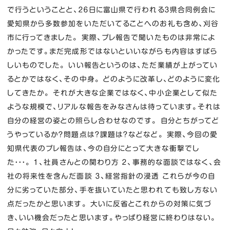
で行うということと、２６日に富山県で行われる３県合同例会に
愛知県から多数参加をいただいてることへのお礼も含め、刈谷
市に行ってきました。 実際、プレ報告で聞いたものは非常によ
かったです。まだ完成形ではないといいながらも内容はすばら
しいものでした。 いい報告というのは、ただ業績が上がってい
るとかではなく、その中身。 どのように改革し、どのように変化
してきたか。 それが大きな企業ではなく、中小企業として似た
ような規模で、リアルな報告をみなさんは待っています。それは
自分の経営の姿との照らし合わせなのです。 自分とちがってど
うやっているか？問題点は？課題は？などなど。 実際、今回の愛
知県代表のプレ報告は、今の自分にとって大きな衝撃でし
た・・・。 １、社員さんとの関わり方 ２、事務的な面談ではなく、会
社の将来性を含んだ面談 ３、経営指針の浸透 これらが今の自
分に劣っていた部分、手を抜いていたと思われても致し方ない
点だったかと思います。 大いに反省とこれからの対策に気づ
き、いい機会だったと思います。やっぱり経営に終わりはない。