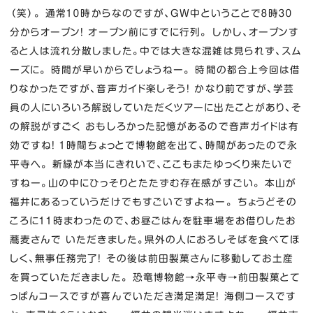
（笑）。 通常１０時からなのですが、ＧＷ中ということで８時３０
分からオープン！ オープン前にすでに行列。 しかし、オープンす
ると人は流れ分散しました。中では大きな混雑は見られず、スム
ーズに。 時間が早いからでしょうねー。 時間の都合上今回は借
りなかったですが、音声ガイド楽しそう！ かなり前ですが、学芸
員の人にいろいろ解説していただくツアーに出たことがあり、そ
の解説がすごく おもしろかった記憶があるので音声ガイドは有
効ですね！ １時間ちょっとで博物館を出て、時間があったので永
平寺へ。 新緑が本当にきれいで、ここもまたゆっくり来たいで
すねー。山の中にひっそりとたたずむ存在感がすごい。 本山が
福井にあるっていうだけでもすごいですよねー。 ちょうどその
ころに１１時まわったので、お昼ごはんを駐車場をお借りしたお
蕎麦さんで いただきました。県外の人におろしそばを食べてほ
しく、無事任務完了！ その後は前田製菓さんに移動してお土産
を買っていただきました。 恐竜博物館→永平寺→前田製菓とて
っぱんコースですが喜んでいただき満足満足！ 海側コースです