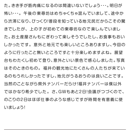
た。きき手が筋肉痛になるのは間違いないでしょう・・・。明日が
怖い・・・。 午後の東尋坊はめちゃくちゃ混んでいまして、途中か
ら渋滞になり、びっくり！普段を知っている地元民だからこその驚
きでしたが、 上の子が初めての東尋坊なので楽しんでいまし
た。お土産屋さんもにぎわって楽しそうでしたし、お食事もおい
しかったです。 意外と地元でも楽しいところありますし、今回の
ように行ったこと無いところですと十分楽しめますよね。 展望
台もわたくし初めて登り、意外といい景色で感心しました。写真
はそのときのもの。 福井の観光地にたくさんの人たちが来てい
るのもうれしかったですし、地元がうるおうのは良いことです。
当然のことながら県外ナンバーだらけ！福井ナンバーは僕以外
ではかなり希少でした。 さ、ＧＷもあと２日！会議がつづくので、
のこりの２日はほぼ仕事のような感じですが時間を有意義に使
いましょう！