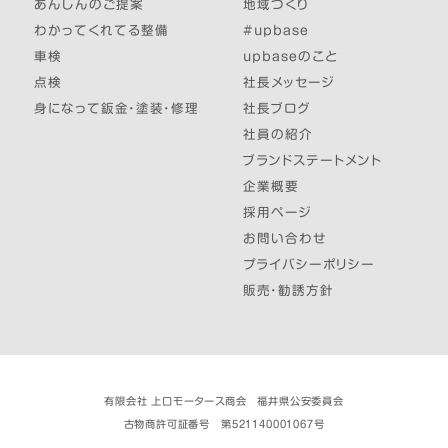
あんしんのご提案
地域づくり
わかってくれてる整備
#upbase
車検
upbaseのこと
点検
社長メッセージ
身になって鈑金・塗装・修理
社長ブログ
社員の紹介
ブランドステートメント
企業概要
採用ページ
お問い合わせ
プライバシーポリシー
販売・勧誘方針
有限会社 上口モータース商会 福井県公安委員会
古物商許可証番号 第521140001067号