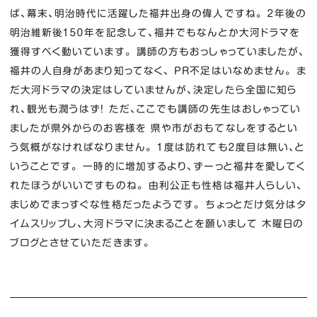
ば、幕末、明治時代に活躍した福井出身の偉人ですね。 ２年後の
明治維新後１５０年を記念して、福井でもなんとか大河ドラマを
獲得すべく動いています。 講師の方もおっしゃっていましたが、
福井の人自身があまり知ってなく、 PR不足はいなめません。 ま
だ大河ドラマの決定はしていませんが、決定したら全国に知ら
れ、観光も潤うはず！ ただ、ここでも講師の先生はおしゃってい
ましたが県外からのお客様を 県や市がおもてなしをするとい
う気概がなければなりません。 １度は訪れても２度目は無い、と
いうことです。 一時的に増加するより、ずーっと福井を愛してく
れたほうがいいですものね。 由利公正も性格は福井人らしい、
まじめでまっすぐな性格だったようです。 ちょっとだけ気分はタ
イムスリップし、大河ドラマに決まることを願いまして 木曜日の
ブログとさせていただきます。