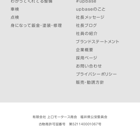
わかってくれてる整備
#upbase
車検
upbaseのこと
点検
社長メッセージ
身になって鈑金・塗装・修理
社長ブログ
社員の紹介
ブランドステートメント
企業概要
採用ページ
お問い合わせ
プライバシーポリシー
販売・勧誘方針
有限会社 上口モータース商会 福井県公安委員会
古物商許可証番号 第521140001067号