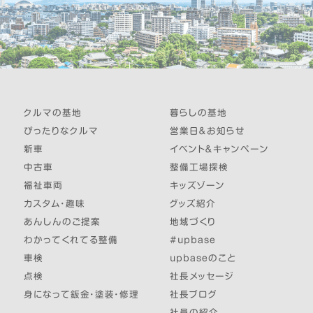
クルマの基地
暮らしの基地
ぴったりなクルマ
営業日＆お知らせ
新車
イベント＆キャンペーン
中古車
整備工場探検
福祉車両
キッズゾーン
カスタム・趣味
グッズ紹介
あんしんのご提案
地域づくり
わかってくれてる整備
#upbase
車検
upbaseのこと
点検
社長メッセージ
身になって鈑金・塗装・修理
社長ブログ
社員の紹介