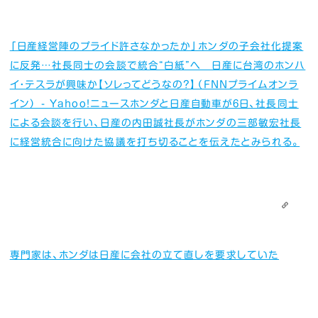
「日産経営陣のプライド許さなかったか」ホンダの子会社化提案
に反発…社長同士の会談で統合“白紙”へ 日産に台湾のホンハ
イ・テスラが興味か【ソレってどうなの?】（FNNプライムオンラ
イン） - Yahoo!ニュース
ホンダと日産自動車が6日、社長同士
による会談を行い、日産の内田誠社長がホンダの三部敏宏社長
に経営統合に向けた協議を打ち切ることを伝えたとみられる。
専門家は、ホンダは日産に会社の立て直しを要求していた