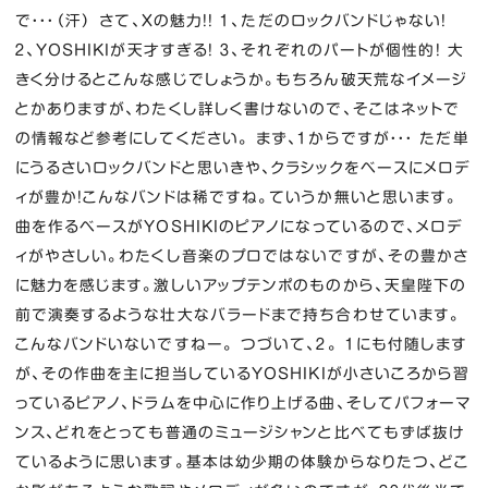
で・・・（汗） さて、Xの魅力！！ １、ただのロックバンドじゃない！
２、YOSHIKIが天才すぎる！ ３、それぞれのパートが個性的！ 大
きく分けるとこんな感じでしょうか。もちろん破天荒なイメージ
とかありますが、わたくし詳しく書けないので、そこはネットで
の情報など参考にしてください。 まず、１からですが・・・ ただ単
にうるさいロックバンドと思いきや、クラシックをベースにメロデ
ィが豊か！こんなバンドは稀ですね。ていうか無いと思います。
曲を作るベースがYOSHIKIのピアノになっているので、メロデ
ィがやさしい。わたくし音楽のプロではないですが、その豊かさ
に魅力を感じます。激しいアップテンポのものから、天皇陛下の
前で演奏するような壮大なバラードまで持ち合わせています。
こんなバンドいないですねー。 つづいて、２。 １にも付随します
が、その作曲を主に担当しているYOSHIKIが小さいころから習
っているピアノ、ドラムを中心に作り上げる曲、そしてパフォーマ
ンス、どれをとっても普通のミュージシャンと比べてもずば抜け
ているように思います。基本は幼少期の体験からなりたつ、どこ