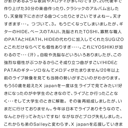
か影があるような歌詞やメロディが多いのですが、２０代後半で
作り上げた３０分の楽曲作ったり、クラシックのアルバム出した
り、天皇陛下にささげる曲つくったりとすごいですよねー。天才
すぎます・・・。 つづいて、３。 もう亡くなってしまいましたが、ギ
ターのHIDE、ベースのTAIJI、洗脳されたTOSHI、寡黙な職人
のPATAとHEATH、HIDEの代わりに加入してくれたSUGIZO
とこれだけならべても個性ありすぎ・・・・。これにYOSHIKIが加
わるので・・・（汗）。自殺や洗脳などいろいろありましたが、この
強烈な個性がぶつかるからこそ成り立つ曲がすごい！HIDEと
PATAのギターソロなんてメロディがたまりません！２０年以上
前のライブ映像を見ても当時の勢いがすごいのがわかります。
もう５０歳を超えたX japanを一度は生ライブで見てみたい！好
きになったのが中学生のときなので、ライブとか行ったことな
く・・・そして大学生のときに解散。 その後再結成しましたが、い
まだに行けておりません。今年は日本でライブありそうなので、
なんとか行ってみたいですね！ ながながとブログ失礼しました。
これからも弟のSalleyと変わらず、X japanを応援していきま