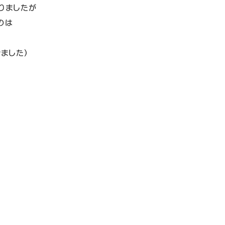
りましたが
のは
きました）