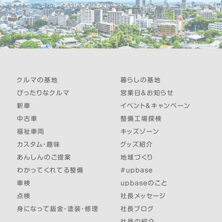
クルマの基地
暮らしの基地
ぴったりなクルマ
営業日＆お知らせ
新車
イベント＆キャンペーン
中古車
整備工場探検
福祉車両
キッズゾーン
カスタム・趣味
グッズ紹介
あんしんのご提案
地域づくり
わかってくれてる整備
#upbase
車検
upbaseのこと
点検
社長メッセージ
身になって鈑金・塗装・修理
社長ブログ
社員の紹介