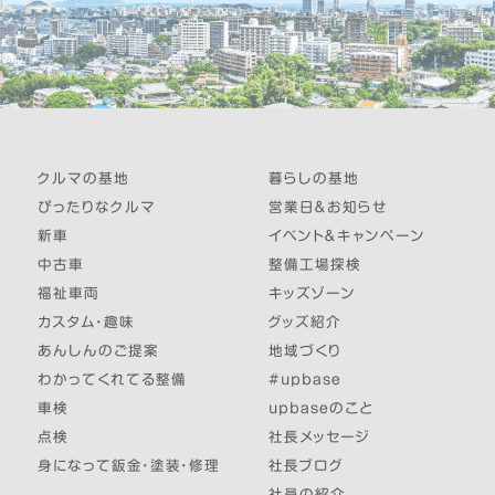
クルマの基地
暮らしの基地
ぴったりなクルマ
営業日＆お知らせ
新車
イベント＆キャンペーン
中古車
整備工場探検
福祉車両
キッズゾーン
カスタム・趣味
グッズ紹介
あんしんのご提案
地域づくり
わかってくれてる整備
#upbase
車検
upbaseのこと
点検
社長メッセージ
身になって鈑金・塗装・修理
社長ブログ
社員の紹介