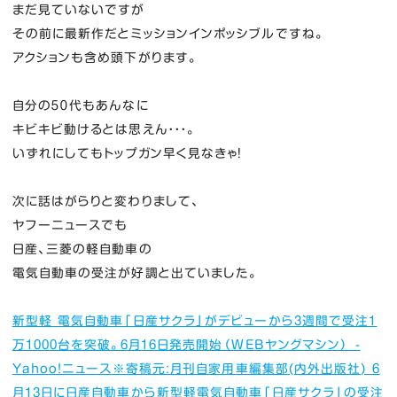
まだ見ていないですが
その前に最新作だとミッションインポッシブルですね。
アクションも含め頭下がります。
自分の５０代もあんなに
キビキビ動けるとは思えん・・・。
いずれにしてもトップガン早く見なきゃ！
次に話はがらりと変わりまして、
ヤフーニュースでも
日産、三菱の軽自動車の
電気自動車の受注が好調と出ていました。
新型軽 電気自動車「日産サクラ」がデビューから3週間で受注1
万1000台を突破。6月16日発売開始（WEBヤングマシン） -
Yahoo!ニュース
※寄稿元:月刊自家用車編集部(内外出版社) 6
月13日に日産自動車から新型軽電気自動車「日産サクラ」の受注