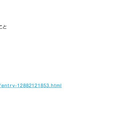
こと
/entry-12882121853.html