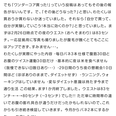
でも「ワンダーコア買った！」っていう投稿はあってもその後の報
告がないんです。 で、「その後どうなった？」と思い、わたくしは
買おうか買わないか迷っていました。 それなら「自分で買って、
自分が実験していこう！本当に効くのか？」と思っていました。 ま
ずは２月２６日時点での夜のウエスト（おへそまわり）は８３セン
チ。一応証拠用に写真も撮りましたが腹毛が醜くとてもここに
はアップできず、すみません・・・。
わたくしが実際にやった内容 ・毎日バネ３本仕様で腹筋３０回と
お腹のツイスト運動３０回だけ ・基本的に夜は米を食べません
（我慢できない日数日あり・・・） ・２９日間のうち夜の懇親会１０日
間ほど（ほぼありのままで、ダイエットせず） ・ランニング、ウォ
ーキングはしていません ・変なダイエット意識は持たず今まで
通り生活 この結果、まず１か月終了しました。 ウエストは８３セ
ンチ→→→８０センチ（－３センチ）でした！！ ただ単に時間帯の違
いでお腹の膨れ具合が違うだけだったかもしれないので、これ
からも引き続き検証していきます。 今月からバネ２本にするか