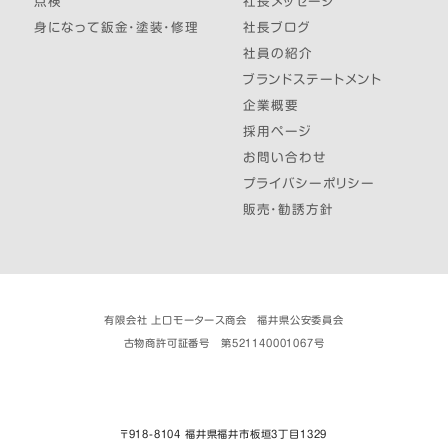
点検
社長メッセージ
身になって鈑金・塗装・修理
社長ブログ
社員の紹介
ブランドステートメント
企業概要
採用ページ
お問い合わせ
プライバシーポリシー
販売・勧誘方針
有限会社 上口モータース商会 福井県公安委員会
古物商許可証番号 第521140001067号
〒918-8104 福井県福井市板垣３丁目1329