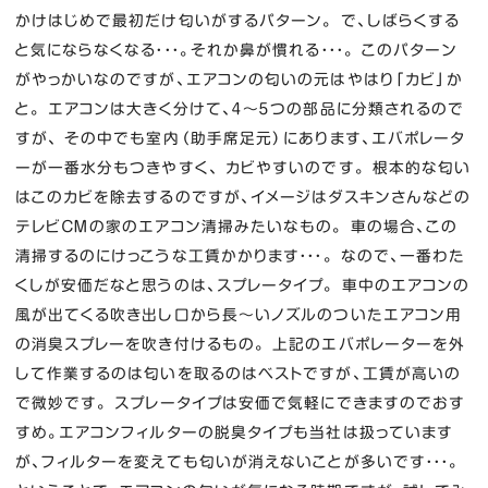
かけはじめで最初だけ匂いがするパターン。 で、しばらくする
と気にならなくなる・・・。それか鼻が慣れる・・・。 このパターン
がやっかいなのですが、エアコンの匂いの元はやはり「カビ」か
と。 エアコンは大きく分けて、４～５つの部品に分類されるので
すが、 その中でも室内（助手席足元）にあります、エバポレータ
ーが一番水分もつきやすく、 カビやすいのです。 根本的な匂い
はこのカビを除去するのですが、イメージはダスキンさんなどの
テレビＣＭの家のエアコン清掃みたいなもの。 車の場合、この
清掃するのにけっこうな工賃かかります・・・。 なので、一番わた
くしが安価だなと思うのは、スプレータイプ。 車中のエアコンの
風が出てくる吹き出し口から長～いノズルのついたエアコン用
の消臭スプレーを吹き付けるもの。 上記のエバポレーターを外
して作業するのは匂いを取るのはベストですが、工賃が高いの
で微妙です。 スプレータイプは安価で気軽にできますのでおす
すめ。エアコンフィルターの脱臭タイプも当社は扱っています
が、フィルターを変えても匂いが消えないことが多いです・・・。