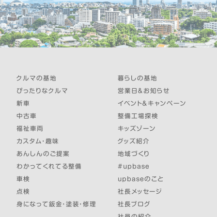
クルマの基地
暮らしの基地
ぴったりなクルマ
営業日＆お知らせ
新車
イベント＆キャンペーン
中古車
整備工場探検
福祉車両
キッズゾーン
カスタム・趣味
グッズ紹介
あんしんのご提案
地域づくり
わかってくれてる整備
#upbase
車検
upbaseのこと
点検
社長メッセージ
身になって鈑金・塗装・修理
社長ブログ
社員の紹介